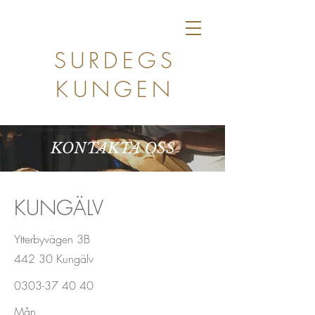
SURDEGS
KUNGEN
KONTAKTA OSS
KUNGÄLV
Ytterbyvägen 3B
442 30 Kungälv
0303-37 40 40
Mån