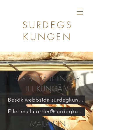
SURDEGS
KUNGEN
FÖR BESTÄLLNINGAR
TILL
KUNGÄLV
Besök webbsida surdegkungalv.se
Eller maila order@surdegkungalv.se
MAILA DIN