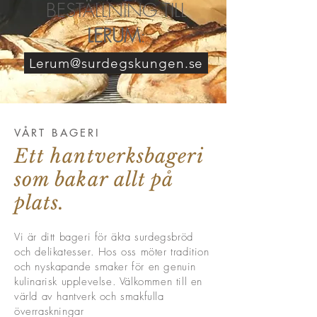
BESTÄLLNING TILL
LERUM
:
Lerum@surdegskungen.se
VÅRT BAGERI
Ett hantverksbageri
som bakar allt på
plats.
Vi är ditt bageri för äkta surdegsbröd
och delikatesser. Hos oss möter tradition
och nyskapande smaker för en genuin
kulinarisk upplevelse. Välkommen till en
värld av hantverk och smakfulla
överraskningar