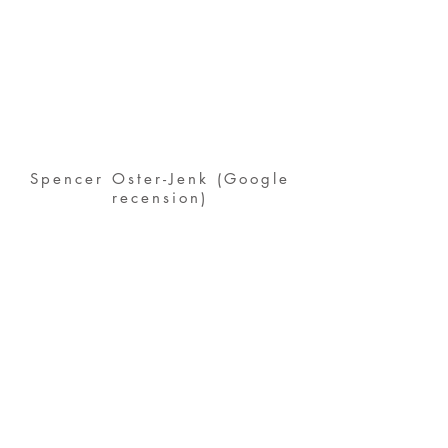
Spencer Oster-Jenk (Google
recension)
"Probably the best
bakery I've been to
for bread. Each and
every one of the
breads are
delicious!"